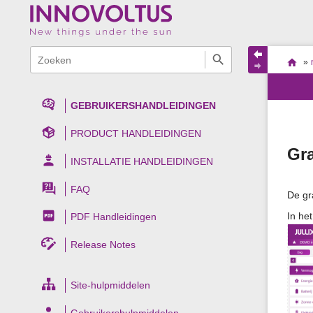
Menu
Snelzoeken
websi
locat
Je
en
»
statu
indica
bent
Pagin
snelzoeken
hier:
GEBRUIKERSHANDLEIDINGEN
PRODUCT HANDLEIDINGEN
Gra
INSTALLATIE HANDLEIDINGEN
FAQ
De gr
In he
PDF Handleidingen
Release Notes
Site-hulpmiddelen
Gebruikershulpmiddelen