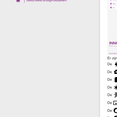
Er zi
De
De
De
De
De
De
De