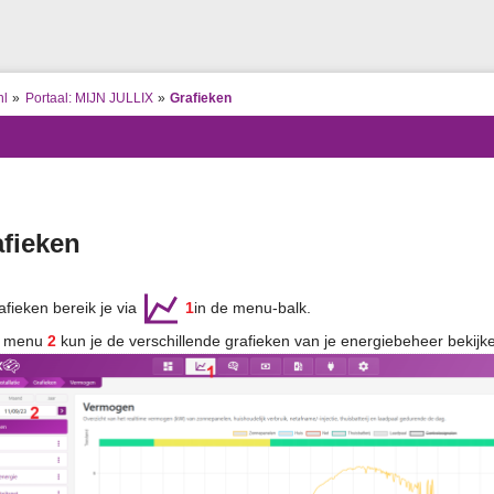
Gebruikershulpmiddelen
te
ion
nl
»
Portaal: MIJN JULLIX
»
Grafieken
s
tor
ahulpmiddelen
fieken
afieken bereik je via
1
in de menu-balk.
t menu
2
kun je de verschillende grafieken van je energiebeheer bekijk