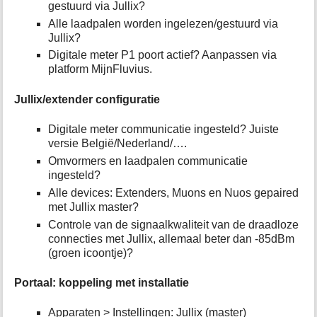
gestuurd via Jullix?
e
Alle laadpalen worden ingelezen/gestuurd via
p
Jullix?
a
g
Digitale meter P1 poort actief? Aanpassen via
i
platform MijnFluvius.
n
a
Jullix/extender configuratie
Digitale meter communicatie ingesteld? Juiste
versie België/Nederland/….
Omvormers en laadpalen communicatie
ingesteld?
Alle devices: Extenders, Muons en Nuos gepaired
met Jullix master?
Controle van de signaalkwaliteit van de draadloze
connecties met Jullix, allemaal beter dan -85dBm
(groen icoontje)?
Portaal: koppeling met installatie
Apparaten > Instellingen: Jullix (master)