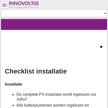
Gebruikershulpmiddelen
Hulpmiddelen
Menu
website
location
Je
en
status
indicator
bent
snelzoeken
»
Paginahulpmiddelen
hier:
nl
»
m
JULLIX
e
installeren
t
»
a
Checklist
d
installatie
a
Checklist installatie
t
a
v
Installatie
o
o
r
De complete PV-installatie wordt ingelezen via
d
Jullix?
e
Alle batterijsystemen worden ingelezen en
z